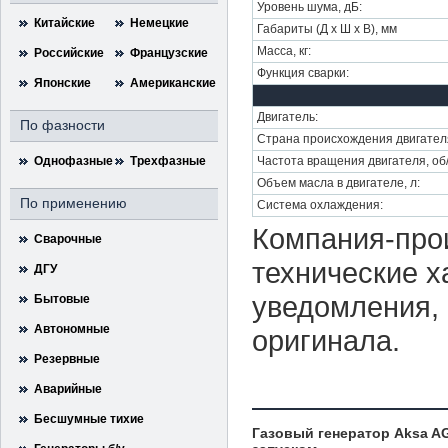
Уровень шума, дБ:
Китайские
Немецкие
Габариты (Д х Ш х В), мм
Масса, кг:
Российские
Французские
Функция сварки:
Японские
Американские
Двигатель:
По фазности
Страна происхождения двигател
Однофазные
Трехфазные
Частота вращения двигателя, об
Объем масла в двигателе, л:
По применению
Система охлаждения:
Компания-прои
Сварочные
технические х
ДГУ
уведомления, 
Бытовые
Автономные
оригинала.
Резервные
Аварийные
Бесшумные тихие
Газовый генератор Aksa A