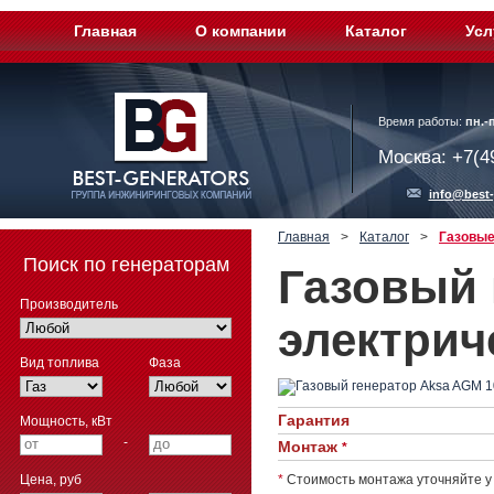
Главная
О компании
Каталог
Усл
Время работы:
пн.-п
Москва: +7(4
info@best-
Главная
>
Каталог
>
Газовые
Поиск по генераторам
Газовый 
Производитель
электрич
Вид топлива
Фаза
Гарантия
Мощность, кВт
-
Монтаж
*
Цена, руб
*
Стоимость монтажа уточняйте у