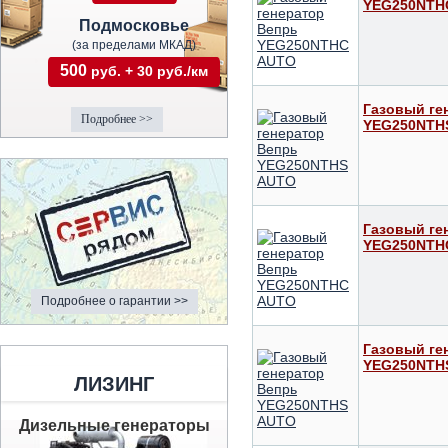
YEG250NTH
Подмосковье
(за пределами МКАД)
500
руб. + 30 руб./км
Газовый ге
Подробнее >>
YEG250NTH
Газовый ге
YEG250NTH
Подробнее о гарантии >>
Газовый ге
YEG250NTH
ЛИЗИНГ
Дизельные генераторы