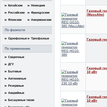
Китайские
Немецкие
Газовый ге
Российские
Французские
(MeccAlte)
Японские
Американские
По фазности
Однофазные
Трехфазные
Газовый ге
По применению
Сварочные
ДГУ
Газовый ге
Бытовые
10 кВт
Автономные
Резервные
Аварийные
Газовый ге
Бесшумные тихие
10 кВт