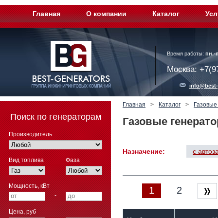
Главная
О компании
Каталог
Усл
Время работы:
пн.-п
Москва: +7(9
info@best-
Главная
>
Каталог
>
Газовые
Поиск по генераторам
Газовые генерато
Производитель
Назначение:
с автоз
Вид топлива
Фаза
Мощность, кВт
1
2
-
Цена, руб