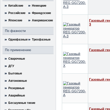
Китайские
Немецкие
Российские
Французские
Газовый ге
Японские
Американские
3
По фазности
Однофазные
Трехфазные
По применению
Газовый ге
Сварочные
ДГУ
Бытовые
Газовый ге
Автономные
Резервные
Аварийные
Бесшумные тихие
Газовый ге