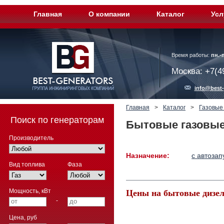
Главная
О компании
Каталог
Усл
Время работы:
пн.-п
Москва: +7(4
info@best-
Главная
>
Каталог
>
Газовые
Поиск по генераторам
Бытовые газовые
Производитель
Назначение:
с автозап
Вид топлива
Фаза
Мощность, кВт
Цены на бытовые дизел
-
Цена, руб