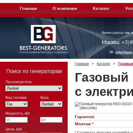
Главная
О компании
Каталог
Усл
Время работы:
пн.-п
Москва: +7(4
info@best-
Главная
>
Каталог
>
Газовые
Поиск по генераторам
Газовый 
Производитель
с электр
Вид топлива
Фаза
Мощность, кВт
Гарантия
-
Монтаж
*
Цена, руб
*
Стоимость монтажа уточняйте у