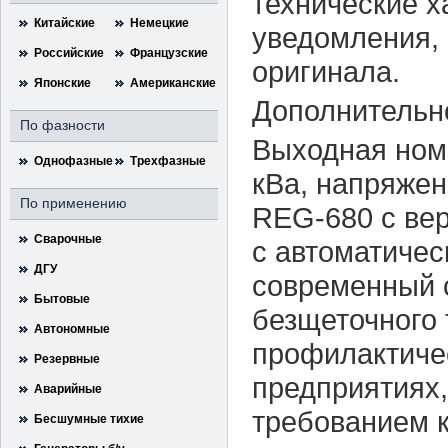
технические х
Китайские
Немецкие
уведомления, 
Российские
Французские
оригинала.
Японские
Американские
Дополнительн
По фазности
Выходная номи
Однофазные
Трехфазные
кВа, напряжен
По применению
REG-680 с ве
Сварочные
с автоматичес
ДГУ
современный с
Бытовые
безщеточного 
Автономные
профилактичес
Резервные
предприятиях,
Аварийные
требованием к
Бесшумные тихие