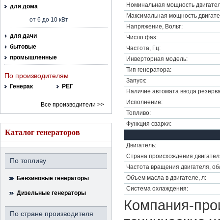
Номинальная мощность двигател
для дома
Максимальная мощность двигате
от 6 до 10 кВт
Напряжение, Вольт:
для дачи
Число фаз:
бытовые
Частота, Гц:
промышленные
Инверторная модель:
Тип генератора:
По производителям
Запуск:
Генерак
РЕГ
Наличие автомата ввода резерва
Исполнение:
Все производители >>
Топливо:
Функция сварки:
Каталог генераторов
Двигатель:
Страна происхождения двигател
По топливу
Частота вращения двигателя, об
Объем масла в двигателе, л:
Бензиновые генераторы
Система охлаждения:
Дизельные генераторы
Компания-прои
По стране производителя