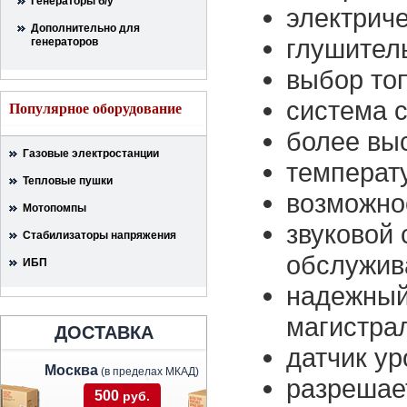
Генераторы б/у
электриче
Дополнительно для
глушител
генераторов
выбор топ
система 
Популярное оборудование
более вы
Газовые электростанции
температу
Тепловые пушки
возможно
Мотопомпы
звуковой 
Стабилизаторы напряжения
обслужив
ИБП
надежный 
магистра
ДОСТАВКА
датчик ур
Москва
(в пределах МКАД)
разрешае
500
руб.