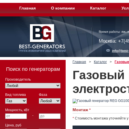
Главная
О компании
Каталог
Усл
Время работы:
пн.-п
Москва: +7(4
info@best-
Главная
>
Каталог
>
Газовые
Поиск по генераторам
Газовый 
Производитель
электрос
Вид топлива
Фаза
Монтаж
Мощность, кВт
*
-
*
Стоимость монтажа уточняйте у
Цена, руб