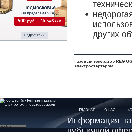
техническ
Подмосковье
недорога
(за пределами МКАД)
500
руб. + 30 руб./км
использо
других об
Подробнее >>
Газовый генератор REG GG
электростартером
ГЛАВНАЯ
О НАС
КА
Информация на с
публичной офер