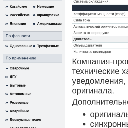
Система охлаждения:
Китайские
Немецкие
Коэффициент мощности (cosф)
Российские
Французские
Сила тока
Японские
Американские
Автоматический регулятор напр
Защита от перегрузки
По фазности
Двигатель
Объем двигателя
Однофазные
Трехфазные
Количество цилиндров
По применению
Компания-прои
Сварочные
технические х
ДГУ
уведомления, 
Бытовые
оригинала.
Автономные
Дополнительн
Резервные
Аварийные
оригинал
Бесшумные тихие
синхронн