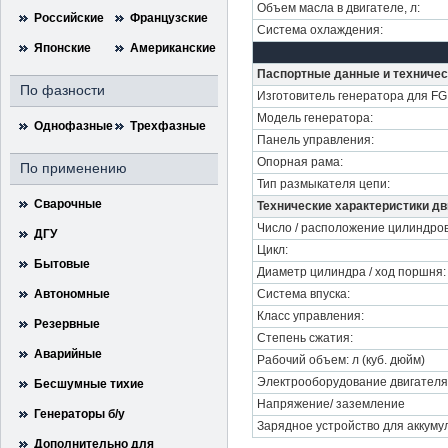
Объем масла в двигателе, л:
Российские
Французские
Система охлаждения:
Японские
Американские
Паспортные данные и техничес
По фазности
Изготовитель генератора для FG 
Модель генератора:
Однофазные
Трехфазные
Панель управления:
Опорная рама:
По применению
Тип размыкателя цепи:
Сварочные
Технические характеристики дв
Число / расположение цилиндров
ДГУ
Цикл:
Бытовые
Диаметр цилиндра / ход поршня:
Автономные
Система впуска:
Класс управления:
Резервные
Степень сжатия:
Аварийные
Рабочий объем: л (куб. дюйм)
Электрооборудование двигателя
Бесшумные тихие
Напряжение/ заземление
Генераторы б/у
Зарядное устройство для аккуму
Дополнительно для