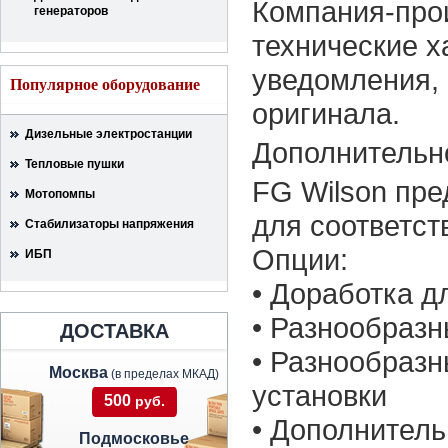
Компания-прои
генераторов
технические х
уведомления, 
Популярное оборудование
оригинала.
Дизельные электростанции
Дополнительн
Тепловые пушки
FG Wilson пре
Мотопомпы
для соответст
Стабилизаторы напряжения
Опции:
ИБП
• Доработка 
• Разнообраз
ДОСТАВКА
• Разнообразн
Москва
(в пределах МКАД)
установки
500
руб.
• Дополнител
Подмосковье