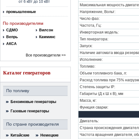
от 6 кВт до 10 кВт
Максимальная мощность двигате
промышленные
Напряжение, Вольт:
Число фаз:
По производителям
Частота, Гц:
СДМО
Вилсон
Инверторная модель:
Вепрь
Камминс
Тип генератора:
АКСА
Запуск:
Наличие автомата ввода резерва
Все производители >>
Исполнение:
Топливо:
Каталог генераторов
Объем топливного бака, л:
Расход топлива при 75% нагрузке,
Степень защиты IP:
По топливу
Габариты (Д х Ш х В), мм
Масса, кг:
Бензиновые генераторы
Функция сварки:
Газовые генераторы
Двигатель:
По стране производителя
Страна происхождения двигател
Частота вращения двигателя, об
Китайские
Немецкие