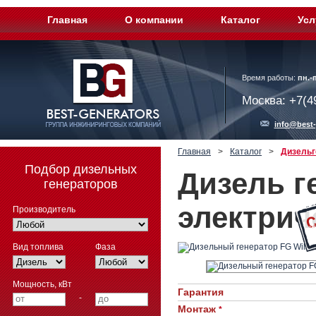
Главная
О компании
Каталог
Усл
Время работы:
пн.-п
Москва: +7(4
info@best-
Главная
>
Каталог
>
Дизельг
Подбор дизельных
Дизель г
генераторов
электрич
Производитель
Вид топлива
Фаза
Мощность, кВт
Гарантия
-
Монтаж
*